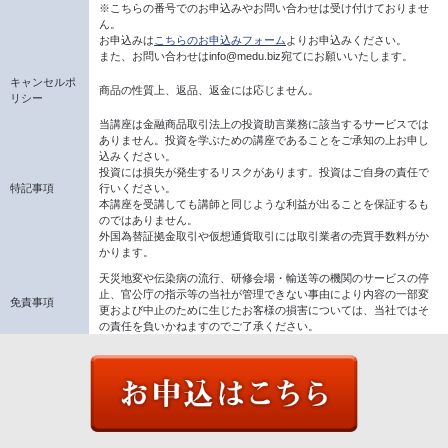
※こちらの番号でのお申込みやお問い合わせは受け付けておりませ
ん。
お申込みは
こちらのお申込みフォーム
よりお申込みください。
また、お問い合わせはinfo@medu.biz宛てにお願いいたします。
キャンセルポ
商品の性質上、返品、返金には応じません。
リシー
当講座は金融商品取引法上の投資助言業務に該当するサービスでは
ありません。投資を学ぶための講座であることをご承知の上お申し
込みください。
投資には損失が発生するリスクがあります。投資はご自身の責任で
特記事項
行いください。
本講座を受講しても講師と同じような利益が出ることを保証するも
のではありません。
外国為替証拠金取引や仮想通貨取引には取引業者の売買手数料がか
かります。
天災地変や伝染病の流行、研修会場・輸送等の機関のサービスの停
止、官公庁の指示等の当社が管理できない事由により内容の一部変
免責事項
更および中止のために生じたお客様の損害については、当社ではそ
の責任を負いかねますのでご了承ください。