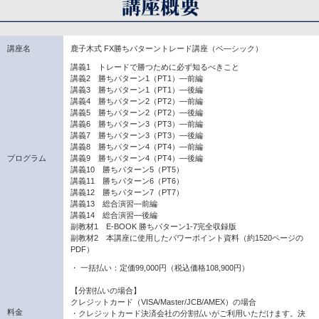
講座名
鹿子木式 FX勝ちパターントレード講座（ベ―シック）
講義1 トレードで勝つために必ず知るべきこと
講義2 勝ちパターン1（PT1）―前編
講義3 勝ちパターン1（PT1）―後編
講義4 勝ちパターン2（PT2）―前編
講義5 勝ちパターン2（PT2）―後編
講義6 勝ちパターン3（PT3）―前編
講義7 勝ちパターン3（PT3）―後編
講義8 勝ちパターン4（PT4）―前編
プログラム
講義9 勝ちパターン4（PT4）―後編
講義10 勝ちパターン5（PT5）
講義11 勝ちパターン6（PT6）
講義12 勝ちパターン7（PT7）
講義13 総合演習―前編
講義14 総合演習―後編
副教材1 E-BOOK 勝ちパターン1-7完全収録版
副教材2 本講座に使用したパワーポイント資料（約1520ページの
PDF）
・ 一括払い：定価99,000円（税込価格108,900円）
【分割払いの場合】
クレジットカード（VISA/Master/JCB/AMEX）の場合
料金
・クレジットカード決済会社の分割払いがご利用いただけます。決