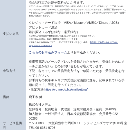
済会社指定の分割手数料がかかります。
※デビットカード決済の方、銀行振込の方は一括払いのみとさせていただいております。ご了承ください。
※クレジットカード（Diners）の方は一括払いのみとさせていただいております。決済完了後クレジットカ
ード会社によっては分割払いへの変更が可能な場合もあるようです。ご希望の方はクレジットカード会社へ
お問い合わせください。
クレジットカード決済（VISA／Master／AMEX／Diners／JCB）
デビットカード決済
銀行振込（みずほ銀行・楽天銀行）
支払い方法
※分割払いの場合の手数料に関しては上記の料金項目をご確認ください。
※銀行振込の場合、振込手数料はご負担いただきます。
※海外からのお申込みの方で、上記の方法で決済ができない場合は
事務局までお問い合わせ下さい
。
https://medu.biz/contact/
こちらのお申込みフォーム
よりお申込みください。
※携帯電話のメールアドレスを登録された方から「登録したのにメ
ールが届かない」とのお問い合わせが増えています。
申込方法
下記、各キャリアの受信設定方法をご確認いただき、受信設定を行
ってください。
お手持ちの携帯キャリアの受信設定画面に進み、記載されている手
順に従って、設定を行ってください。
‣ 設定方法
https://vc.medu.biz/mailsetting/
講師
鹿子木 健
株式会社メデュ
登録番号：投資助言・代理業 近畿財務局長（金商）第409号
加入協会：一般社団法人 日本投資顧問業協会 会員番号 022-
00283
サービス提供
〒561-0885 大阪府豊中市岡町8-11 シティヒルズウオアサ603号室
元
TEL 06-6151-9706